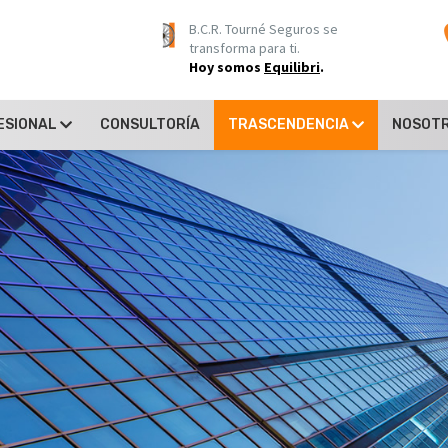
B.C.R. Tourné Seguros se
transforma para ti.
Hoy somos
Equilibri
.
FESIONAL
CONSULTORÍA
TRASCENDENCIA
NOSOT