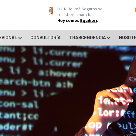
B.C.R. Tourné Seguros se
transforma para ti.
Hoy somos
Equilibri
.
FESIONAL
CONSULTORÍA
TRASCENDENCIA
NOSOT