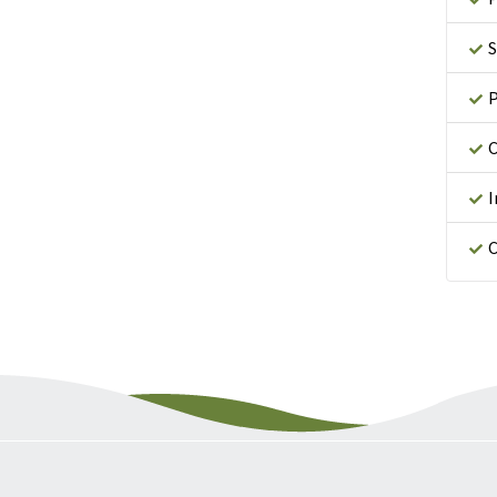
S
P
C
I
C