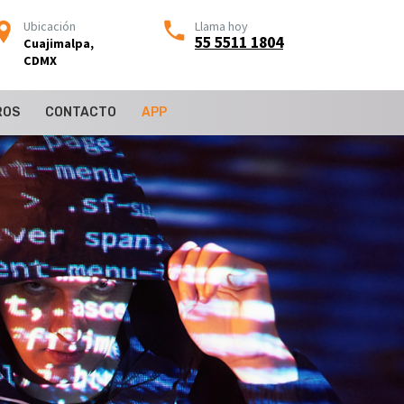
Ubicación
Llama hoy
55 5511 1804
Cuajimalpa,
CDMX
ROS
CONTACTO
APP